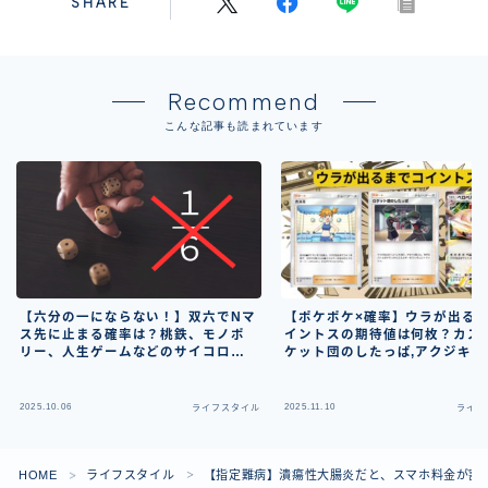
SHARE
Recommend
こんな記事も読まれています
【六分の一にならない！】双六でNマ
【ポケポケ×確率】ウラが出る
ス先に止まる確率は？桃鉄、モノポ
イントスの期待値は何枚？カスミ
リー、人生ゲームなどのサイコロを
ケット団のしたっぱ,アクジキン
使用するゲームで確率の応用
EX,ベロベルトEXなど
2025.10.06
2025.11.10
ライフスタイル
ライフ
HOME
ライフスタイル
【指定難病】潰瘍性大腸炎だと、スマホ料金が割安に
＞
＞