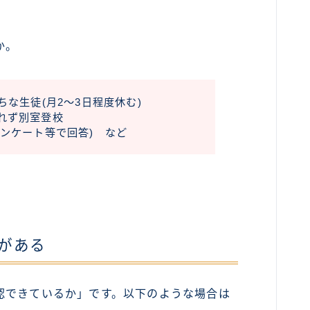
か。
ちな生徒(月2～3日程度休む)
れず別室登校
ンケート等で回答) など
がある
認できているか」です。以下のような場合は