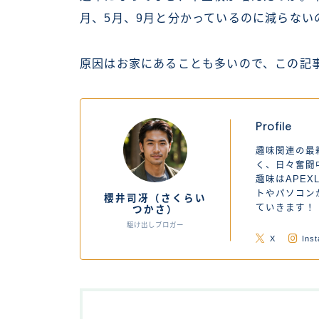
月、5月、9月と分かっているのに減らない
原因はお家にあることも多いので、この記
Profile
趣味関連の最
く、日々奮闘
趣味はAPEX
トやパソコン
櫻井司冴（さくらい
ていきます！
つかさ）
駆け出しブロガー
X
Ins